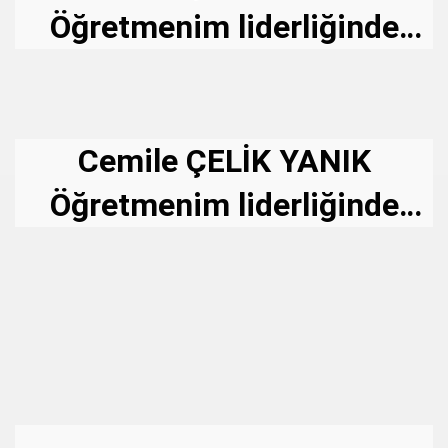
Öğretmenim liderliğinde
"BİR
KİTAP, BİR İNSAN
(BOOK A HUMAN) "
Projemiz
Cemile ÇELİK YANIK
Öğretmenim liderliğinde
"
KİTAP OKU MUTLU OL"
Projemiz