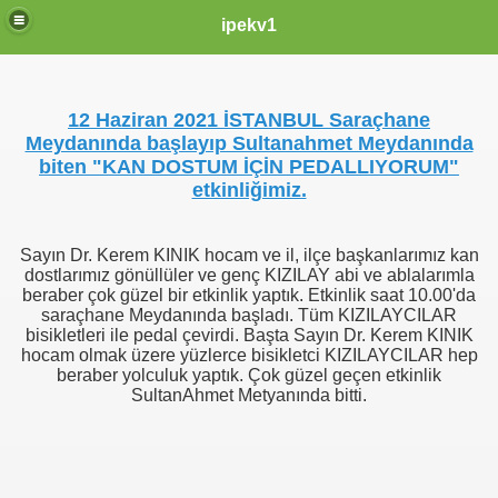
Menüyü kapat
ipekv1
Ana Sayfa
Hakkımda
BELGE - SERTİFİKA
KIZILAY ve BEN
12 Haziran 2021 İSTANBUL Saraçhane
=> KIZILAYVEİPEK
Meydanında başlayıp Sultanahmet Meydanında
=> KIZILAY LİNKLER
=> KAN BAĞIŞI HAKKINDA
biten "KAN DOSTUM İÇİN PEDALLIYORUM"
=> KIZILAY BÜYÜKLERİM ve BEN
etkinliğimiz.
=> KIZILAY 153
=> PEDALLIYORUZ
=> BAYRAM GELİYOR
Sayın Dr. Kerem KINIK hocam ve il, ilçe başkanlarımız kan
=> KIZILAY SERTİFİKALARIM
dostlarımız gönüllüler ve genç KIZILAY abi ve ablalarımla
=> 15 Temmuz 2021
beraber çok güzel bir etkinlik yaptık. Etkinlik saat 10.00'da
=> NEDEN KIZILAYCIYIM
saraçhane Meydanında başladı. Tüm KIZILAYCILAR
=> KIZILAY MAKETİM
bisikletleri ile pedal çevirdi. Başta Sayın Dr. Kerem KINIK
=> 2. GÖNÜLLÜLÜK ÖDÜLLERİ
hocam olmak üzere yüzlerce bisikletci KIZILAYCILAR hep
=> DEPREM 2023
beraber yolculuk yaptık. Çok güzel geçen etkinlik
=> 2023 İFTARİYE
SultanAhmet Metyanında bitti.
=> 2023 KUMANYA
=> AYASOFYA İKRAM 2023
=> HUZUREVİ ZİYARETİMİZ
=> TEKNOFEST 2023
=> 2023 BAYRAM HAZIRLIĞI