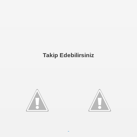
=> AĞUSTOS 2023 KAN ÇADIRI
=> SAĞLIKLI YAŞAM YÜRÜYÜŞÜ
YEŞİLAY ve BEN
Yazılarım
Galeri
Haberler
TWEETLERİM
EBA
HATIRA DEFTERİM
Masaüstü görünümüne dön.
Takip Edebilirsiniz