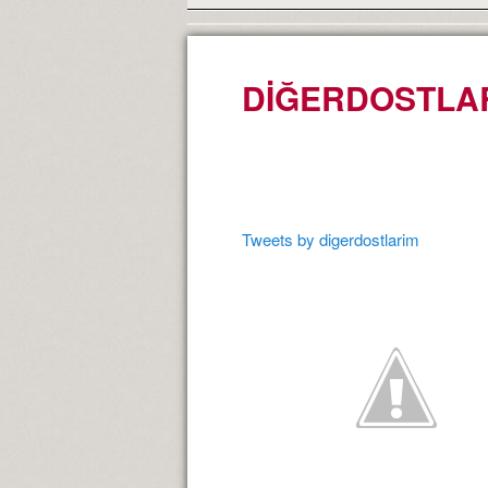
DİĞERDOSTLA
Tweets by digerdostlarim