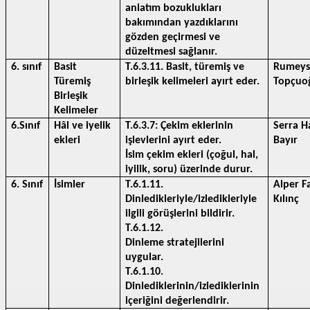
anlatım bozuklukları 
bakımından yazdıklarını 
gözden geçirmesi ve 
düzeltmesi sağlanır.
6. sınıf
Basit 
T.6.3.11. Basit, türemiş ve 
Rumeys
Türemiş 
birleşik kelimeleri ayırt eder.
Topçuo
Birleşik 
Kelimeler
6.Sınıf 
Hâl ve iyelik 
T.6.3.7: Çekim eklerinin 
Serra Ha
ekleri 
işlevlerini ayırt eder.
Bayır
İsim çekim ekleri (çoğul, hal, 
iyilik, soru) üzerinde durur.
6. Sınıf
İsimler 
T.6.1.11. 
Alper Fa
Dinledikleriyle/izledikleriyle 
Kılınç 
ilgili görüşlerini bildirir. 
T.6.1.12. 
Dinleme stratejilerini 
uygular.
T.6.1.10. 
Dinlediklerinin/izlediklerinin 
içeriğini değerlendirir.