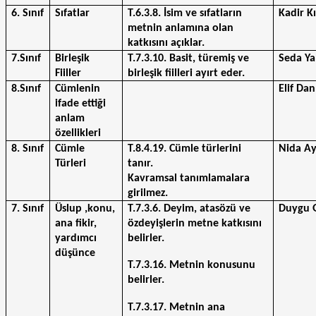
6. Sınıf
Sıfatlar
T.6.3.8. İsim ve sıfatların 
Kadir Kı
metnin anlamına olan 
katkısını açıklar.
7.Sınıf
Birleşik 
T.7.3.10. Basit, türemiş ve 
Seda Ya
Fiiller
birleşik fiilleri ayırt eder.
8.Sınıf
Cümlenin 
Elif Da
ifade ettiği 
anlam 
özellikleri
8. Sınıf
Cümle 
T.8.4.19. Cümle türlerini 
Nida A
Türleri
tanır.
Kavramsal tanımlamalara 
girilmez. 
7. Sınıf
Üslup ,konu, 
T.7.3.6. Deyim, atasözü ve 
Duygu 
ana fikir, 
özdeyişlerin metne katkısını 
yardımcı 
belirler.
düşünce
T.7.3.16. Metnin konusunu 
belirler.
T.7.3.17. Metnin ana 