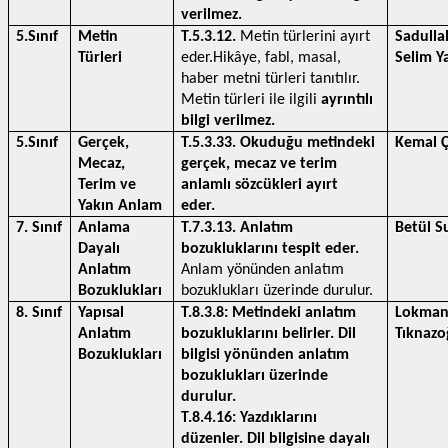
verilmez.
5.Sınıf 
Metin 
T.5.3.12. 
Metin türlerini ayırt 
Sadullah
Türleri
eder.Hikâye, fabl, masal, 
Selim Y
haber metni türleri tanıtılır. 
Metin türleri ile ilgili 
ayrıntılı 
bilgi
verilmez.
5.Sınıf
Gerçek, 
T.5.3.33. Okuduğu metindeki 
Kemal Ç
Mecaz, 
gerçek, mecaz ve terim 
Terim ve 
anlamlı sözcükleri ayırt 
Yakın Anlam
eder. 
7. Sınıf
Anlama 
T.7.3.13. Anlatım 
Betül S
Dayalı 
bozukluklarını tespit eder.
Anlatım 
Anlam yönünden anlatım 
Bozuklukları
bozuklukları üzerinde durulur.
8. Sınıf
Yapısal 
T.8.3.8: Metindeki anlatım 
Lokman 
Anlatım 
bozukluklarını belirler. Dil 
Tıknazo
Bozuklukları
bilgisi yönünden anlatım 
bozuklukları üzerinde 
durulur. 
T.8.4.16: Yazdıklarını 
düzenler. Dil bilgisine dayalı 