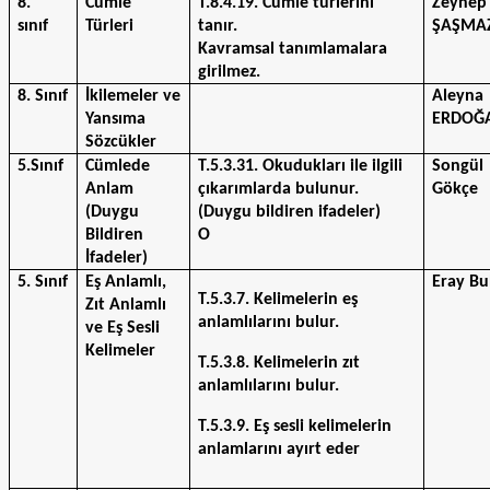
8.
Cümle 
T.8.4.19. Cümle türlerini 
Zeynep 
sınıf
Türleri
tanır.
ŞAŞMA
Kavramsal tanımlamalara 
girilmez.  
8. Sınıf
İkilemeler ve 
Aleyna 
Yansıma 
ERDOĞ
Sözcükler
5.Sınıf 
Cümlede 
T.5.3.31. Okudukları ile ilgili 
Songül 
Anlam 
çıkarımlarda bulunur. 
Gökçe 
(Duygu 
(Duygu bildiren ifadeler)
Bildiren 
O
İfadeler)
5. Sınıf
Eş Anlamlı, 
Eray Bu
T.5.3.7. Kelimelerin eş 
Zıt Anlamlı 
anlamlılarını bulur.
ve Eş Sesli 
Kelimeler
T.5.3.8. Kelimelerin zıt 
anlamlılarını bulur.
T.5.3.9. Eş sesli kelimelerin 
anlamlarını ayırt eder