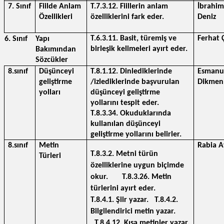
7. Sınıf
Fiilde Anlam 
T.7.3.12. Fiillerin anlam 
İbrahim 
Özellikleri
özelliklerini fark eder.
Deniz
T.6.3.11. Basit, türemiş ve 
Ferhat Ç
6. Sınıf
Yapı 
birleşik kelimeleri ayırt eder.
Bakımından 
Sözcükler
8.sınıf
Düşünceyi 
T.8.1.12. Dinlediklerinde 
Esmanur
geliştirme 
/izlediklerinde başvurulan 
Dikmen
yolları
düşünceyi geliştirme 
yollarını tespit eder. 
T.8.3.34. Okuduklarında 
kullanılan düşünceyi 
geliştirme yollarını belirler.
8.sınıf
Metin 
Rabia A
T.8.3.2. Metni türün 
Türleri
özelliklerine uygun biçimde 
okur.       T.8.3.26. Metin 
türlerini ayırt eder.                
T.8.4.1. Şiir yazar.   T.8.4.2. 
Bilgilendirici metin yazar.        
  T.8.4.12. Kısa metinler yazar. 