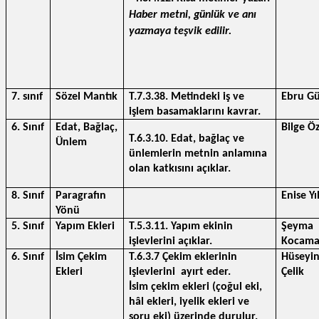
Haber metni, günlük ve anı 
yazmaya teşvik edilir.
7. sınıf
Sözel Mantık
T.7.3.38. Metindeki iş ve 
Ebru G
işlem basamaklarını kavrar.
6. Sınıf
Edat, Bağlaç, 
Bilge Ö
T.6.3.10. Edat, bağlaç ve 
Ünlem
ünlemlerin metnin anlamına 
olan katkısını açıklar.
8. Sınıf
Paragrafın 
Enise Y
Yönü
5. Sınıf
Yapım Ekleri
T.5.3.11. Yapım ekinin 
Şeyma 
işlevlerini açıklar.
Kocam
6. Sınıf
İsim Çekim 
T.6.3.7 Çekim eklerinin 
Hüseyin
Ekleri
işlevlerini  ayırt eder.
Çelik
İsim çekim ekleri (çoğul eki, 
hâl ekleri, iyelik ekleri ve 
soru eki) üzerinde durulur.