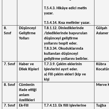
T.5.4.3. Hikâye edici metin 
yazar.
T.5.4.14. Kısa metinler yazar.
8. 
Düşünceyi 
T.8.1.12. Dinlediklerinde 
Gülşah 
Sınıf 
Geliştirme 
/izlediklerinde başvurulan 
Aslaner
Yolları
düşünceyi geliştirme 
yollarını tespit eder. 
T.8.3.34. Okuduklarında 
kullanılan düşünceyi 
geliştirme yollarını belirler.
7. Sınıf
Haber ve 
T.7.3.9. Çekim eklerinin 
Kübra 
Dilek Kipleri
işlevlerini ayırt eder.
Kocatü
a) Fiil çekim ekleri (kip ve 
kişi 
8. Sınıf
Cümlenin 
Merve 
ifade ettiği 
anlam 
özellikleri
7. Sınıf
Ek-Fiil
T.7.4.13. Ek fiili işlevlerine 
Tuğba 