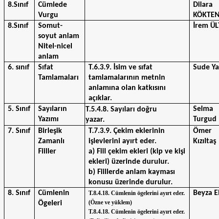
8.Sınıf
Cümlede 
Dilara 
Vurgu
KÖKTE
8.Sınıf
Somut-
İrem Ü
soyut anlam
Nitel-nicel 
anlam
6. sınıf
Sıfat 
T.6.3.9. İsim ve sıfat 
Sude Ya
Tamlamaları
tamlamalarının metnin 
anlamına olan katkısını 
açıklar. 
5. Sınıf
Sayıların 
Selma 
T.5.4.8. Sayıları doğru 
Yazımı
Turgud
yazar.
7. Sınıf
Birleşik 
T.7.3.9. Çekim eklerinin 
Ömer 
Zamanlı 
işlevlerini ayırt eder.
Kızıltaş 
Fiiller
a) Fiil çekim ekleri (kip ve kişi 
ekleri) üzerinde durulur.
b) Fiillerde anlam kayması 
konusu üzerinde durulur.
8. Sınıf
Cümlenin 
Beyza E
T.8.4.18. Cümlenin ögelerini ayırt eder. 
(Özne ve yüklem)
Ögeleri
T.8.4.18. Cümlenin ögelerini ayırt eder. 