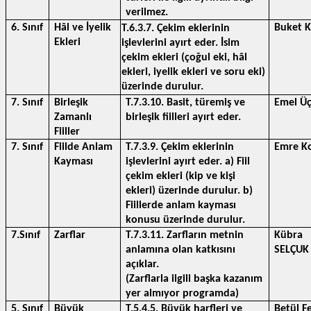
verilmez.
6. Sınıf
Hâl ve İyelik 
Buket 
T.6.3.7. Çekim eklerinin 
Ekleri
işlevlerini ayırt eder. İsim 
çekim ekleri (çoğul eki, hâl 
ekleri, iyelik ekleri ve soru eki) 
üzerinde durulur.
7. Sınıf
Birleşik 
T.7.3.10. Basit, türemiş ve 
Emel Üç
Zamanlı 
birleşik fiilleri ayırt eder.
Fiiller
7. Sınıf
Fiilde Anlam 
T.7.3.9. Çekim eklerinin 
Emre K
Kayması
işlevlerini ayırt eder. a) Fiil 
çekim ekleri (kip ve kişi 
ekleri) üzerinde durulur. b) 
Fiillerde anlam kayması 
konusu üzerinde durulur.
7.Sınıf
Zarflar
T.7.3.11. Zarfların metnin 
Kübra 
anlamına olan katkısını 
SELÇUK
açıklar.
(Zarflarla ilgili başka kazanım 
yer almıyor programda)
5. Sınıf
Büyük 
T.5.4.5. Büyük harfleri ve 
Betül Fe