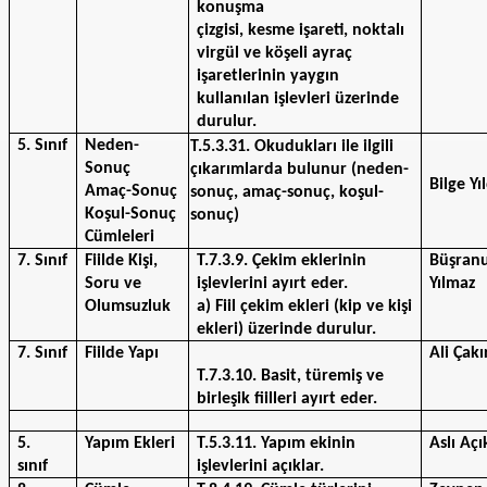
konuşma
çizgisi, kesme işareti, noktalı 
virgül ve köşeli ayraç 
işaretlerinin yaygın 
kullanılan işlevleri üzerinde 
durulur.
5. Sınıf
Neden-
T.5.3.31. Okudukları ile ilgili 
Sonuç
çıkarımlarda bulunur (neden-
Bilge Yı
Amaç-Sonuç
sonuç, amaç-sonuç, koşul-
Koşul-Sonuç 
sonuç)
Cümleleri
7. Sınıf
Fiilde Kişi, 
T.7.3.9. Çekim eklerinin 
Büşranu
Soru ve 
işlevlerini ayırt eder.
Yılmaz
Olumsuzluk
a) Fiil çekim ekleri (kip ve kişi 
ekleri) üzerinde durulur.
7. Sınıf
Fiilde Yapı
Ali Çakı
T.7.3.10. Basit, türemiş ve 
birleşik fiilleri ayırt eder.
5.
Yapım Ekleri
T.5.3.11. Yapım ekinin 
Aslı Aç
sınıf
işlevlerini açıklar. 