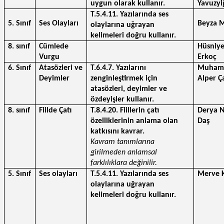
uygun olarak kullanır.
Yavuzyi
T.5.4.11. Yazılarında ses 
5. Sınıf
Ses Olayları
Beyza M
olaylarına uğrayan 
kelimeleri doğru kullanır.
8. sınıf
Cümlede 
Hüsniye
Vurgu
Erkoç
6. Sınıf
Atasözleri ve 
T.6.4.7. Yazılarını 
Muham
Deyimler
zenginleştirmek için 
Alper Ç
atasözleri, deyimler ve 
özdeyişler kullanır. 
8. sınıf
Fiilde Çatı
T.8.4.20. Fiillerin çatı 
Derya N
özelliklerinin anlama olan 
Daş
katkısını kavrar.
Kavram tanımlarına 
girilmeden anlamsal 
farklılıklara değinilir.
5. Sınıf
Ses olayları
T.5.4.11. Yazılarında ses 
Merve 
olaylarına uğrayan 
kelimeleri doğru kullanır.