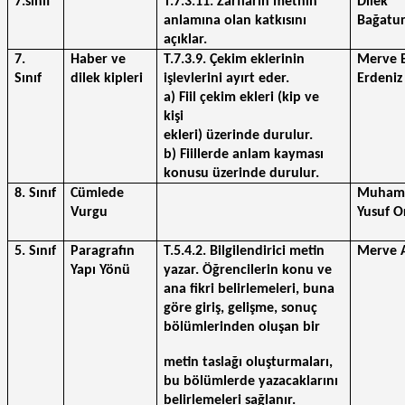
7.sınıf
T.7.3.11. Zarfların metnin 
Dilek 
anlamına olan katkısını 
Bağatu
açıklar.
7. 
Haber ve 
T.7.3.9. Çekim eklerinin 
Merve E
Sınıf 
dilek kipleri
işlevlerini ayırt eder.
Erdeniz
a) Fiil çekim ekleri (kip ve 
kişi 
ekleri) üzerinde durulur.
b) Fiillerde anlam kayması 
konusu üzerinde durulur.
8. Sınıf
Cümlede 
Muham
Vurgu
Yusuf O
5. Sınıf
Paragrafın 
T.5.4.2. Bilgilendirici metin 
Merve 
Yapı Yönü
yazar. Öğrencilerin konu ve 
ana fikri belirlemeleri, buna 
göre giriş, gelişme, sonuç 
bölümlerinden oluşan bir
metin taslağı oluşturmaları, 
bu bölümlerde yazacaklarını 
belirlemeleri sağlanır.