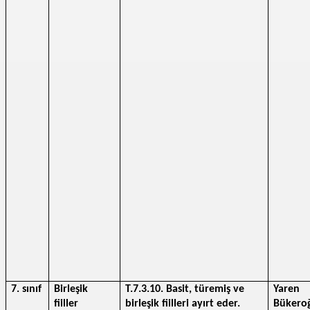
7. sınıf
Birleşik 
T.7.3.10. Basit, türemiş ve 
Yaren 
fiiller
birleşik fiilleri ayırt eder.
Bükero