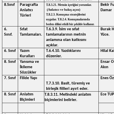
8.Sınıf
Paragrafta 
Bekir Fu
T.8.3.21. Metnin içeriğini yorumlar. 
 (Anlatıcı ve bakış açısı)
Anlatıcı 
Damar
T.8.2.3. Konuşma stratejilerini 
Türleri
uygular. T.8.2.4. Konuşmalarında 
beden dilini etkili bir şekilde kullanır.
6. 
Sıfat 
T.6.3.9. İsim ve sıfat 
Burak H
Sınıf.
Tamlamaları.
tamlamalarının metnin 
Yüce.
anlamına olan katkısını 
açıklar.
6. Sınıf
Yazım 
T.6.4.10. Yazdıklarını 
Hilal Ka
Kuralları
düzenler.
8. Sınıf
Yansıma ve 
Ensar O
İkileme 
Akın
Sözcükler
7. Sınıf
Fiilde Yapı
Enes Öz
T.7.3.10. Basit, türemiş ve 
birleşik fiilleri ayırt eder.
8. Sınıf
Anlatım 
Ece TU
T.8.3.11. Metindeki anlatım 
Biçimleri
biçimlerini belirler.