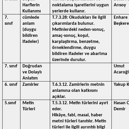
Harflerin 
noktalama işaretlerini uygun 
Arısoy
Kullanımı 
yerlerde kullanır.
7. 
cümlede 
T.7.3.28: Okudukları ile ilgili 
Enhare 
sınıf 
anlam 
çıkarımlarda bulunur.
Beşker
(duygu 
Metinlerdeki neden-sonuç, 
bildiren 
amaç-sonuç, koşul, 
ifadeler)
karşılaştırma, benzetme, 
örneklendirme, duygu 
bildiren ifadeler ve abartma 
üzerinde durulur.
7. sınıf
Doğrudan 
Umut 
ve Dolaylı 
Acaroğ
Anlatım
6. sınıf
Zamirler
T.6.3.12. Zamirlerin metnin 
Yakup K
anlamına olan katkısını 
açıklar.
5.sınıf
Metin 
T.5.3.12. Metin türlerini ayırt 
Hasan Ce
Türleri
eder.
Demir
Hikâye, fabl, masal, haber 
metni türleri tanıtılır. Metin 
türleri ile ilgili ayrıntılı bilgi 