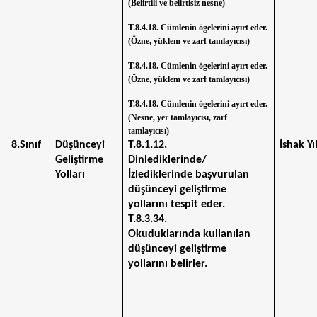
(Belirtili ve belirtisiz nesne)
T.8.4.18. Cümlenin ögelerini ayırt eder. 
(Özne, yüklem ve zarf tamlayıcısı)
T.8.4.18. Cümlenin ögelerini ayırt eder. 
(Özne, yüklem ve zarf tamlayıcısı)
T.8.4.18. Cümlenin ögelerini ayırt eder. 
(Nesne, yer tamlayıcısı, zarf 
tamlayıcısı)
8.Sınıf
Düşünceyi 
T.8.1.12.
İshak Yı
Geliştirme 
Dinlediklerinde/ 
Yolları
İzlediklerinde başvurulan 
düşünceyi geliştirme 
yollarını tespit eder.
T.8.3.34.
Okuduklarında kullanılan 
düşünceyi geliştirme 
yollarını belirler.