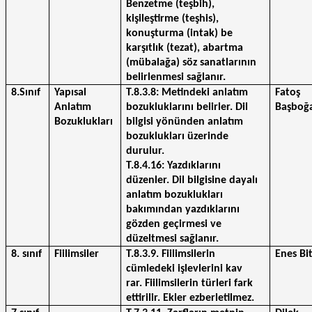
Benzetme (teşbih), 
kişileştirme (teşhis), 
konuşturma (intak) be 
karşıtlık (tezat), abartma 
(mübalağa) söz sanatlarının 
belirlenmesi sağlanır.
8.Sınıf
Yapısal 
T.8.3.8: Metindeki anlatım 
Fatoş 
Anlatım 
bozukluklarını belirler. Dil 
Başboğ
Bozuklukları
bilgisi yönünden anlatım 
bozuklukları üzerinde 
durulur. 
T.8.4.16: Yazdıklarını 
düzenler. Dil bilgisine dayalı 
anlatım bozuklukları 
bakımından yazdıklarını 
gözden geçirmesi ve 
düzeltmesi sağlanır.
8. sınıf
Fiilimsiler
T.8.3.9. Fiilimsilerin 
Enes Bi
cümledeki işlevlerini kav
rar. Fiilimsilerin türleri fark 
ettirilir. Ekler ezberletilmez.