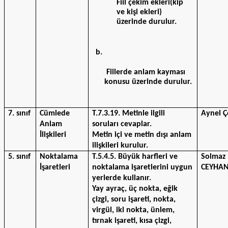
Fiil çekim ekleri(kip 
ve kişi ekleri) 
üzerinde durulur.
 Fiilerde anlam kayması 
konusu üzerinde durulur.
7. sınıf
Cümlede 
T.7.3.19. Metinle ilgili 
Aynel Ç
Anlam 
soruları cevaplar.
İlişkileri
Metin içi ve metin dışı anlam 
ilişkileri kurulur.
5. sınıf
Noktalama 
T.5.4.5. Büyük harfleri ve 
Solmaz 
İşaretleri
noktalama işaretlerini uygun 
CEYHA
yerlerde kullanır.
Yay ayraç, üç nokta, eğik 
çizgi, soru işareti, nokta, 
virgül, iki nokta, ünlem, 
tırnak işareti, kısa çizgi, 