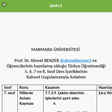
ipekv1
MARMARA ÜNİVERSİTESİ 
Prof. Dr. Ahmet BENZER 
@ahmetbenzer2 
ve 
Öğrencilerinin hazırlamış olduğu Türkçe Öğretmenliği
5, 6, 7 ve 8. Sınıf Ders İçeriklerinin
Kahoot Uygulamasıyla Anlatımı
Sınıf
Konu
Kazanım
Hazırla
7. sınıf
Fiillerde 
T.7.3.9. Çekim eklerinin 
Esra Yı
Anlam 
işlevlerini ayırt eder.
Kayması 