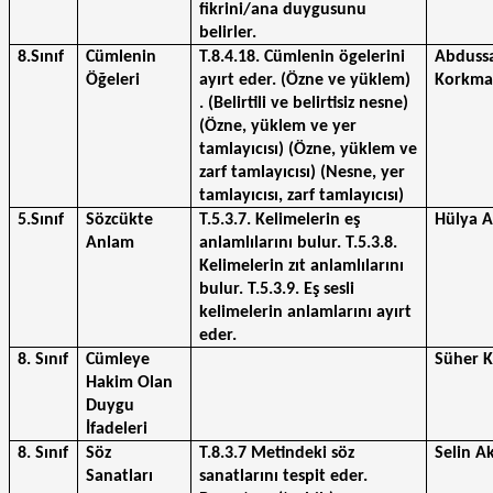
fikrini/ana duygusunu 
belirler.
8.Sınıf
Cümlenin 
T.8.4.18. Cümlenin ögelerini 
Abduss
Öğeleri
ayırt eder. (Özne ve yüklem) 
Korkma
. (Belirtili ve belirtisiz nesne) 
(Özne, yüklem ve yer 
tamlayıcısı) (Özne, yüklem ve 
zarf tamlayıcısı) (Nesne, yer 
tamlayıcısı, zarf tamlayıcısı)
5.Sınıf
Sözcükte 
T.5.3.7. Kelimelerin eş 
Hülya 
Anlam
anlamlılarını bulur. T.5.3.8. 
Kelimelerin zıt anlamlılarını 
bulur. T.5.3.9. Eş sesli 
kelimelerin anlamlarını ayırt 
eder.
8. Sınıf
Cümleye 
Süher K
Hakim Olan 
Duygu 
İfadeleri
8. Sınıf
Söz 
T.8.3.7 Metindeki söz 
Selin A
Sanatları
sanatlarını tespit eder.