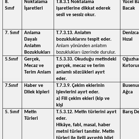
8. 
Noktalama 
T.8.3.1 Noktalama 
Yücel Ba
Sınıf 
İşaretleri
işaretlerine dikkat ederek 
Bacak
sesli ve sessiz okur.
7. Sınıf
Anlama 
T.7.3.13. Anlatım 
Denizca
Dayalı 
bozukluklarını tespit eder.
Hızal
Anlatım 
Anlam yönünden anlatım 
Bozuklukları
bozuklukları üzerinde durulur.
5.Sınıf
Gerçek, 
T.5.3.33. Okuduğu metindeki 
Oğuzhan
Mecaz ve 
gerçek, mecaz ve terim 
Kırtoru
Terim Anlam
anlamlı sözcükleri ayırt 
eder. 
7.Sınıf
Haber ve 
T.7.3.9. Çekim eklerinin 
Busenur
Dilek kipleri
işlevlerini ayırt eder.
Ağca
a) Fiil çekim ekleri (kip ve 
kişi 
5. Sınıf
Metin 
T.5.3.12. Metin türlerini ayırt 
Barış D
Türleri
eder.
Hikâye, fabl, masal, haber 
metni türleri tanıtılır. Metin 
türleri ile ilgili ayrıntılı bilgi 