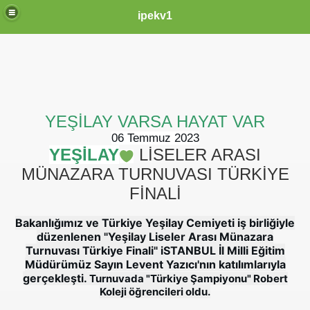
ipekv1
YEŞİLAY VARSA HAYAT VAR
06 Temmuz 2023
YEŞİLAY
LİSELER ARASI
MÜNAZARA TURNUVASI TÜRKİYE
FİNALİ
Bakanlığımız ve Türkiye Yeşilay Cemiyeti iş birliğiyle
düzenlenen "Yeşilay Liseler Arası Münazara
Turnuvası Türkiye Finali" iSTANBUL İl Milli Eğitim
Müdürümüz Sayın Levent Yazıcı'nın katılımlarıyla
gerçekleşti.
Turnuvada "Türkiye Şampiyonu" Robert
Koleji öğrencileri oldu.