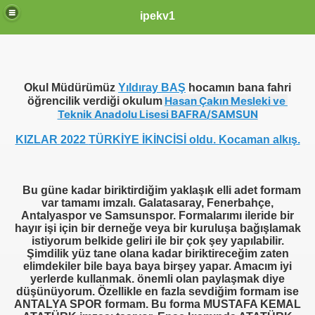
ipekv1
Okul Müdürümüz
Yıldıray BAŞ
hocamın bana fahri
Hasan Çakın Mesleki ve 
öğrencilik verdiği okulum
Teknik Anadolu Lisesi BAFRA/SAMSUN
KIZLAR
2022
TÜRKİYE İKİNCİSİ oldu. Kocaman alkış.
Bu güne kadar biriktirdiğim yaklaşık elli adet formam
var tamamı imzalı. Galatasaray, Fenerbahçe,
Antalyaspor ve Samsunspor. Formalarımı ileride bir
hayır işi için bir derneğe veya bir kuruluşa bağışlamak
istiyorum belkide geliri ile bir çok şey yapılabilir.
Şimdilik yüz tane olana kadar biriktireceğim zaten
elimdekiler bile baya baya birşey yapar. Amacım iyi
yerlerde kullanmak. önemli olan paylaşmak diye
düşünüyorum. Özellikle en fazla sevdiğim formam ise
ANTALYA SPOR formam. Bu forma MUSTAFA KEMAL
VER